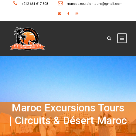
+212 661 617 508
marocexcursiontours@gmail.com
Maroc Excursions Tours
| Circuits & Désert Maroc