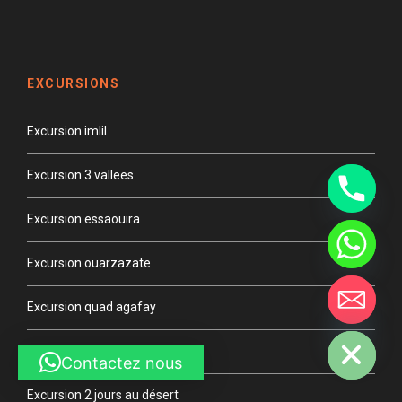
EXCURSIONS
Excursion imlil
Excursion 3 vallees
Y
Excursion essaouira
T
A
H
Excursion ouarzazate
C
E
D
Excursion quad agafay
I
H
Excursion cascade douzoud
Contactez nous
Excursion 2 jours au désert