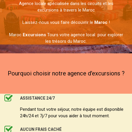
Agence locale spécialisée dans les circuits et les
excursions à travers le Maroc
Laissez-nous vous faire découvrir le
Maroc
!
Maroc
Excursions
Tours votre agence local pour explorer
les trésors du Maroc.
Pourquoi choisir notre agence d'excursions ?
ASSISTANCE 24/7
Pendant tout votre séjour, notre équipe est disponible
24h/24 et 7j/7 pour vous aider à tout moment.
AUCUN FRAIS CACHÉ