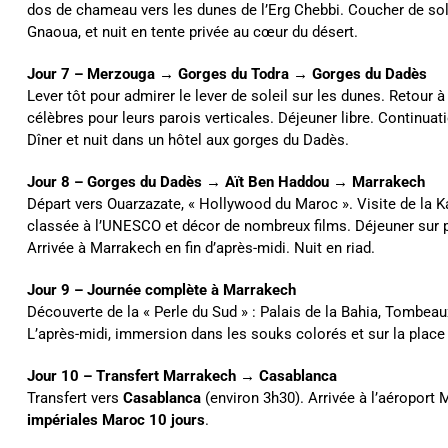
dos de chameau vers les dunes de l’Erg Chebbi. Coucher de sole
Gnaoua, et nuit en tente privée au cœur du désert.
Jour 7 – Merzouga → Gorges du Todra → Gorges du Dadès
Lever tôt pour admirer le lever de soleil sur les dunes. Retour à 
célèbres pour leurs parois verticales. Déjeuner libre. Continua
Dîner et nuit dans un hôtel aux gorges du Dadès.
Jour 8 – Gorges du Dadès → Aït Ben Haddou → Marrakech
Départ vers Ouarzazate, « Hollywood du Maroc ». Visite de la K
classée à l’UNESCO et décor de nombreux films. Déjeuner sur pl
Arrivée à Marrakech en fin d’après-midi. Nuit en riad.
Jour 9 – Journée complète à Marrakech
Découverte de la « Perle du Sud » : Palais de la Bahia, Tombeau
L’après-midi, immersion dans les souks colorés et sur la place 
Jour 10 – Transfert Marrakech → Casablanca
Transfert vers
Casablanca
(environ 3h30). Arrivée à l’aéroport
impériales Maroc 10 jours
.