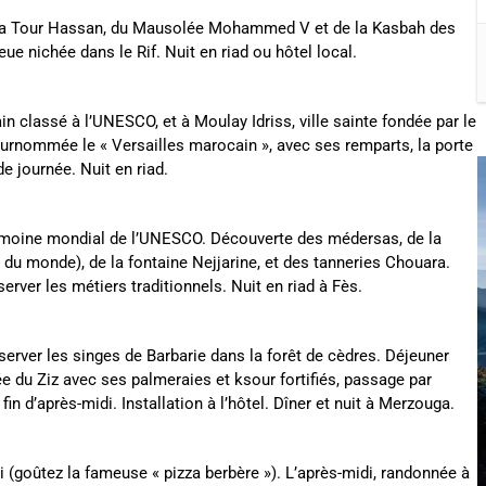
de la Tour Hassan, du Mausolée Mohammed V et de la Kasbah des
eue nichée dans le Rif. Nuit en riad ou hôtel local.
n classé à l’UNESCO, et à Moulay Idriss, ville sainte fondée par le
rnommée le « Versailles marocain », avec ses remparts, la porte
e journée. Nuit en riad.
rimoine mondial de l’UNESCO. Découverte des médersas, de la
du monde), de la fontaine Nejjarine, et des tanneries Chouara.
bserver les métiers traditionnels. Nuit en riad à Fès.
server les singes de Barbarie dans la forêt de cèdres. Déjeuner
lée du Ziz avec ses palmeraies et ksour fortifiés, passage par
in d’après-midi. Installation à l’hôtel. Dîner et nuit à Merzouga.
i (goûtez la fameuse « pizza berbère »). L’après-midi, randonnée à