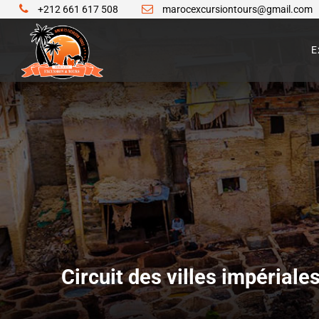
+212 661 617 508
marocexcursiontours@gmail.com
E
Circuit des villes impériale