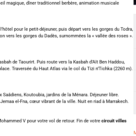
il magique, dîner traditionnel berbère, animation musicale
l’hôtel pour le petit-déjeuner, puis départ vers les gorges du Todra,
tion vers les gorges du Dadès, surnommées la « vallée des roses ».
asbah de Taourirt. Puis route vers la Kasbah d’Aït Ben Haddou,
ace. Traversée du Haut Atlas via le col du Tizi n’Tichka (2260 m).
x Saâdiens, Koutoubia, jardins de la Ménara. Déjeuner libre.
Jemaa el-Fna, cœur vibrant de la ville. Nuit en riad à Marrakech.
 Mohammed V pour votre vol de retour. Fin de votre
circuit villes
M