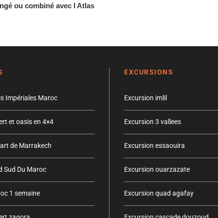
ongé ou combiné avec l Atlas
S
EXCURSIONS
les Impériales Maroc
Excursion imlil
ert et oasis en 4×4
Excursion 3 vallees
part de Marrakech
Excursion essaouira
rd Sud Du Maroc
Excursion ouarzazate
roc 1 semaine
Excursion quad agafay
sert zagora
Excursion cascade douzoud