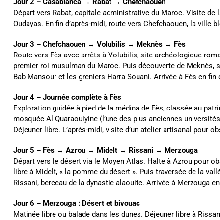
Jour 2 – Casablanca → Rabat → Chefchaouen
Départ vers Rabat, capitale administrative du Maroc. Visite 
Oudayas. En fin d’après-midi, route vers Chefchaouen, la ville bl
Jour 3 – Chefchaouen → Volubilis → Meknès → Fès
Route vers Fès avec arrêts à Volubilis, site archéologique romai
premier roi musulman du Maroc. Puis découverte de Meknès, su
Bab Mansour et les greniers Harra Souani. Arrivée à Fès en fin d
Jour 4 – Journée complète à Fès
Exploration guidée à pied de la médina de Fès, classée au pat
mosquée Al Quaraouiyine (l’une des plus anciennes universités 
Déjeuner libre. L’après-midi, visite d’un atelier artisanal pour o
Jour 5 – Fès → Azrou → Midelt → Rissani → Merzouga
Départ vers le désert via le Moyen Atlas. Halte à Azrou pour ob
libre à Midelt, « la pomme du désert ». Puis traversée de la val
Rissani, berceau de la dynastie alaouite. Arrivée à Merzouga en f
Jour 6 – Merzouga : Désert et bivouac
Matinée libre ou balade dans les dunes. Déjeuner libre à Rissan