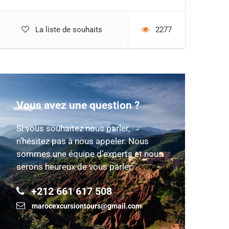
La liste de souhaits
2277
Vous avez une question ?
Si vous souhaitez nous parler,
n’hésitez pas à nous appeler. Nous
sommes une équipe d’experts et nous
serons heureux de vous parler.
+212 661 617 508
marocexcursiontours@gmail.com