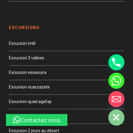
EXCURSIONS
Excursion imlil
Excursion 3 vallees
Y
Excursion essaouira
T
A
H
Excursion ouarzazate
C
E
D
Excursion quad agafay
I
H
Excursion cascade douzoud
Contactez nous
Excursion 2 jours au désert