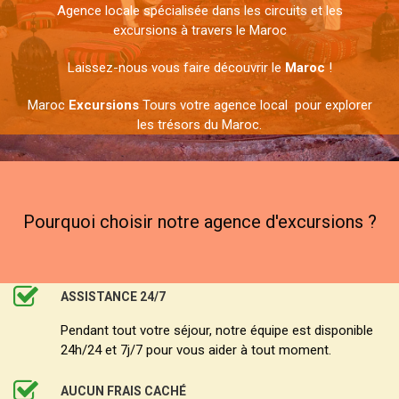
Agence locale spécialisée dans les circuits et les
excursions à travers le Maroc
Laissez-nous vous faire découvrir le
Maroc
!
Maroc
Excursions
Tours votre agence local pour explorer
les trésors du Maroc.
Pourquoi choisir notre agence d'excursions ?
ASSISTANCE 24/7
Pendant tout votre séjour, notre équipe est disponible
24h/24 et 7j/7 pour vous aider à tout moment.
AUCUN FRAIS CACHÉ