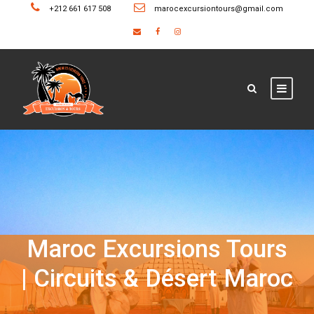
+212 661 617 508
marocexcursiontours@gmail.com
Maroc Excursions Tours
| Circuits & Désert Maroc