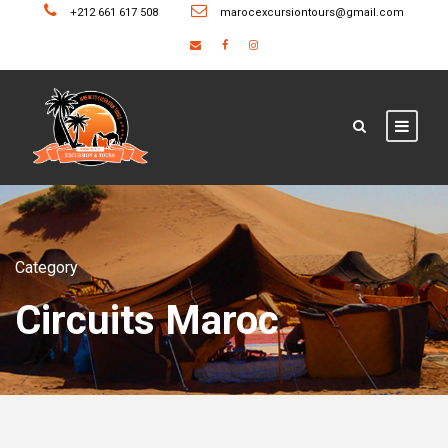
+212 661 617 508
marocexcursiontours@gmail.com
Category
Circuits Maroc