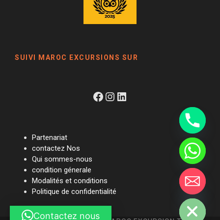
SUIVI MAROC EXCURSIONS SUR
Facebook
Instagram
LinkedIn
Y
Partenariat
T
contactez Nos
A
Qui sommes-nous
H
C
condition génerale
E
Modalités et conditions
D
I
Politique de confidentialité
H
Contactez nous